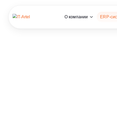
О компании
ERP-си